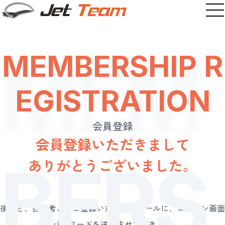
MEMBERSHIP R
MEM
ABOUT US
EGISTRATION
SERVICE
サービスTOP
会員登録
航空機チャーター
会員登録いただきまして
ヘリコプターチャーター
BERS
ありがとうございました。
貨物機チャーター
ハンドリング
機内食サービス
後ほど、担当者よりご登録いただいたメールに、ログイン画面
旅行代理手配
のパスワードを送付させて頂きます。