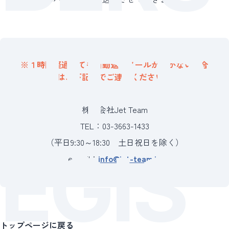
機体売買
COMPANY
RECRUIT
HIP R
※１時間経過しても
自動返信メールが届かない場合
は、
下記までご連絡ください。
株式会社Jet Team
TEL：03-3663-1433
（平日9:30～18:30 土日祝日を除く）
EGIS
JA
EN
e-mail：
info@jet-team.jp
トップページに戻る